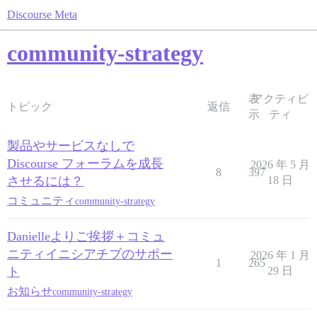
Discourse Meta
community-strategy
表
アクティビ
トピック
返信
示
ティ
製品やサービスなしで
Discourse フォーラムを成長
2026 年 5 月
8
397
させるには？
18 日
コミュニティ
community-strategy
Danielleよりご挨拶＋コミュ
ニティイニシアチブのサポー
2026 年 1 月
1
265
ト
29 日
お知らせ
community-strategy