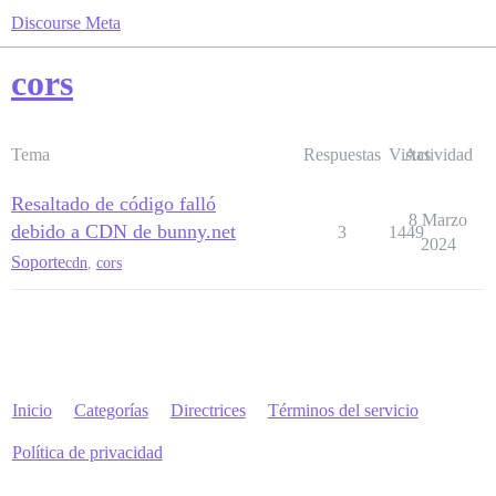
Discourse Meta
cors
Tema
Respuestas
Vistas
Actividad
Resaltado de código falló
8 Marzo
debido a CDN de bunny.net
3
1449
2024
Soporte
cdn
,
cors
Inicio
Categorías
Directrices
Términos del servicio
Política de privacidad