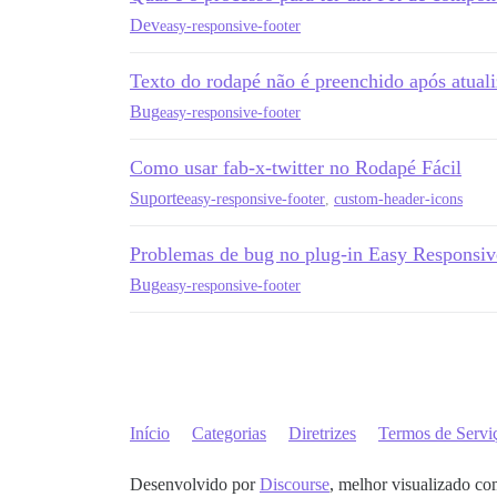
Dev
easy-responsive-footer
Texto do rodapé não é preenchido após atuali
Bug
easy-responsive-footer
Como usar fab-x-twitter no Rodapé Fácil
Suporte
easy-responsive-footer
,
custom-header-icons
Problemas de bug no plug-in Easy Responsiv
Bug
easy-responsive-footer
Início
Categorias
Diretrizes
Termos de Servi
Desenvolvido por
Discourse
, melhor visualizado co