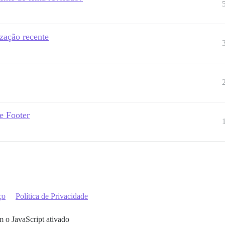
zação recente
e Footer
ço
Política de Privacidade
m o JavaScript ativado