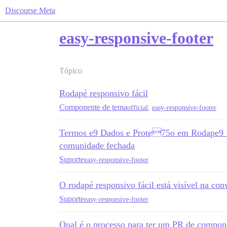
Discourse Meta
easy-responsive-footer
Tópico
Rodapé responsivo fácil
Componente de tema
official
,
easy-responsive-footer
Termos e9 Dados e Prote75o em Rodape9 R
comunidade fechada
Suporte
easy-responsive-footer
O rodapé responsivo fácil está visível na con
Suporte
easy-responsive-footer
Qual é o processo para ter um PR de compon