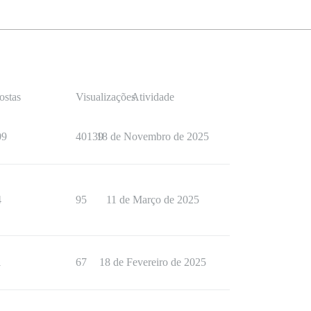
ostas
Visualizações
Atividade
09
40139
18 de Novembro de 2025
4
95
11 de Março de 2025
1
67
18 de Fevereiro de 2025