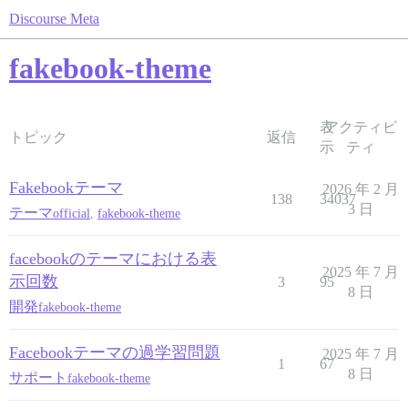
Discourse Meta
fakebook-theme
表
アクティビ
トピック
返信
示
ティ
Fakebookテーマ
2026 年 2 月
138
34037
3 日
テーマ
official
,
fakebook-theme
facebookのテーマにおける表
2025 年 7 月
示回数
3
95
8 日
開発
fakebook-theme
Facebookテーマの過学習問題
2025 年 7 月
1
67
8 日
サポート
fakebook-theme