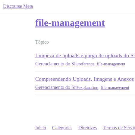
Discourse Meta
file-management
Tópico
Limpeza de uploads e purga de uploads do S
Gerenciamento do Site
reference
,
file-management
Compreendendo Uploads, Imagens e Anexos
Gerenciamento do Site
explanation
,
file-management
Início
Categorias
Diretrizes
Termos de Servi