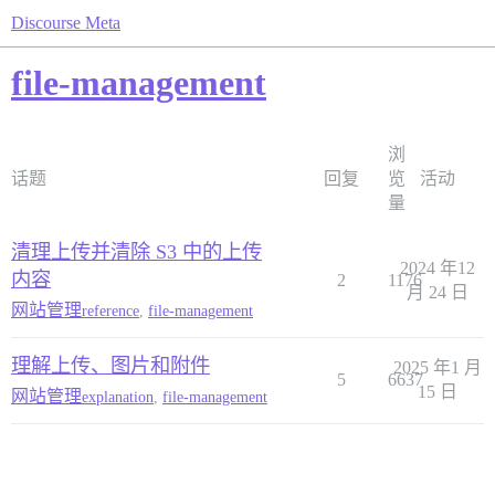
Discourse Meta
file-management
浏
话题
回复
览
活动
量
清理上传并清除 S3 中的上传
2024 年12
内容
2
1176
月 24 日
网站管理
reference
,
file-management
理解上传、图片和附件
2025 年1 月
5
6637
15 日
网站管理
explanation
,
file-management