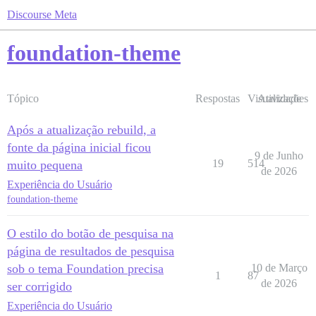
Discourse Meta
foundation-theme
Tópico
Respostas
Visualizações
Atividade
Após a atualização rebuild, a
fonte da página inicial ficou
9 de Junho
19
514
muito pequena
de 2026
Experiência do Usuário
foundation-theme
O estilo do botão de pesquisa na
página de resultados de pesquisa
sob o tema Foundation precisa
10 de Março
1
87
de 2026
ser corrigido
Experiência do Usuário