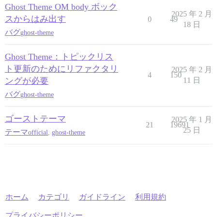
Ghost Theme OM body ボック
2025 年 2 月
スからはみ出す
0
49
18 日
バグ
ghost-theme
Ghost Theme：トピックリス
ト更新のためにリファクタリ
2025 年 2 月
4
150
ングが必要
11 日
バグ
ghost-theme
ゴーストテーマ
2025 年 1 月
21
19691
25 日
テーマ
official
,
ghost-theme
ホーム
カテゴリ
ガイドライン
利用規約
プライバシーポリシー