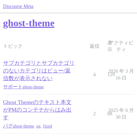
Discourse Meta
ghost-theme
表
アクティビ
トピック
返信
示
ティ
サブカテゴリとサブカテゴリ
のないカテゴリはビュー/返
2026 年 3 月
4
129
信数が表示されない
16 日
サポート
ghost-theme
Ghost Themeのテキスト本文
がPMのコンテナからはみ出
2025 年 6 月
2
88
す
30 日
バグ
ghost-theme
,
ux
,
fixed