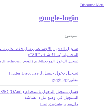
Discourse Meta
google-login
الموضوع
تسجيل الدخول الاجتماعي يعمل فقط على سط
المحمولة (تم اكتشاف CSRF)
تسجيل الدخول الموحد
n
,
linkedin-oauth
,
oauth2
,
mobile
تسجيل دخول جيميل لـ Flutter Discourse
مطور
google-login
التسجيل في وضع ملء الشاشة
خلل
fixed
,
google-login
,
sso