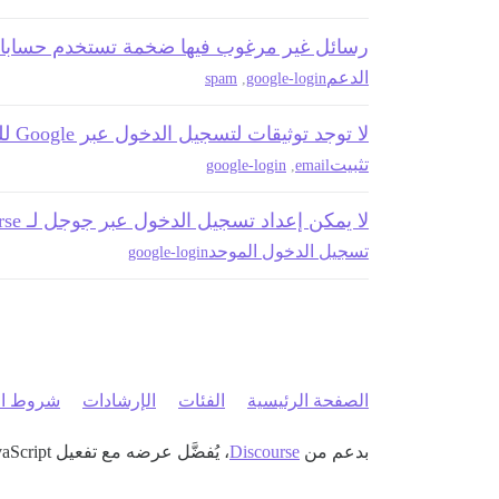
رسائل غير مرغوب فيها ضخمة تستخدم حسابات ogle
الدعم
spam
,
google-login
لا توجد توثيقات لتسجيل الدخول عبر Google للتثبيات الجديدة
تثبيت
google-login
,
email
لا يمكن إعداد تسجيل الدخول عبر جوجل لـ Discourse
تسجيل الدخول الموحد
google-login
الصفحة الرئيسية
الفئات
الإرشادات
شروط ال
بدعم من
Discourse
، يُفضَّل عرضه مع تفعيل JavaScript