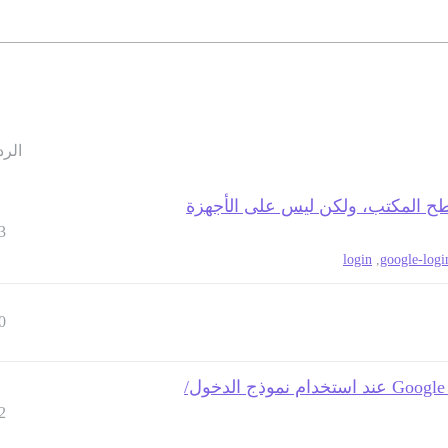
الرد
ح المكتب، ولكن ليس على الأجهزة
3
login
,
google-logi
0
فشل تسجيل الدخول باستخدام Google SSO (OAuth) عند استخدام نموذج الدخول/
2