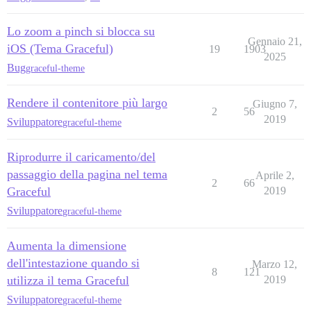
Lo zoom a pinch si blocca su
Gennaio 21,
iOS (Tema Graceful)
19
1903
2025
Bug
graceful-theme
Rendere il contenitore più largo
Giugno 7,
2
56
2019
Sviluppatore
graceful-theme
Riprodurre il caricamento/del
passaggio della pagina nel tema
Aprile 2,
2
66
Graceful
2019
Sviluppatore
graceful-theme
Aumenta la dimensione
dell'intestazione quando si
Marzo 12,
8
121
utilizza il tema Graceful
2019
Sviluppatore
graceful-theme