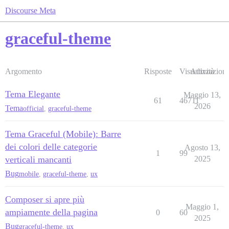
Discourse Meta
graceful-theme
Argomento
Risposte
Visualizzazioni
Attività
Tema Elegante
Maggio 13,
61
46711
2026
Tema
official
,
graceful-theme
Tema Graceful (Mobile): Barre
dei colori delle categorie
Agosto 13,
1
99
verticali mancanti
2025
Bug
mobile
,
graceful-theme
,
ux
Composer si apre più
Maggio 1,
ampiamente della pagina
0
60
2025
Bug
graceful-theme
,
ux