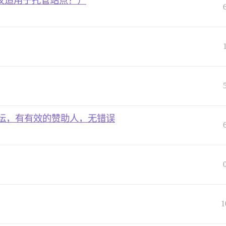
仅适用于托管站点？）
托管论坛，有有效的赞助人，无错误
1