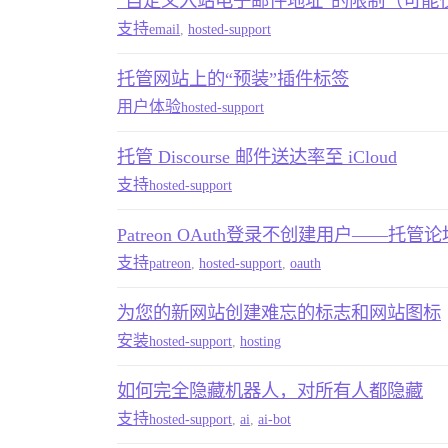
“自定义入站电子邮件地址”的限制（可能
支持
email
,
hosted-support
托管网站上的“预装”插件标签
用户体验
hosted-support
托管 Discourse 邮件送达率至 iCloud
支持
hosted-support
Patreon OAuth登录不创建用户——
支持
patreon
,
hosted-support
,
oauth
为您的新网站创建难忘的标志和网站图标
安装
hosted-support
,
hosting
如何完全隐藏机器人，对所有人都隐藏
支持
hosted-support
,
ai
,
ai-bot