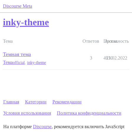
Discourse Meta
inky-theme
Тема
Ответов
Просм.
Активность
Темная тема
3
4930
21.02.2022
Тема
official
,
inky-theme
Главная
Категории
Рекомендации
Условия использования
Политика конфиденциальности
На платформе
Discourse
, рекомендуется включить JavaScript