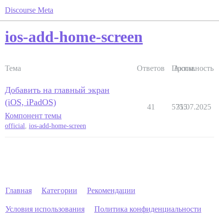
Discourse Meta
ios-add-home-screen
Тема
Ответов
Просм.
Активность
Добавить на главный экран
(iOS, iPadOS)
41
5755
31.07.2025
Компонент темы
official
,
ios-add-home-screen
Главная
Категории
Рекомендации
Условия использования
Политика конфиденциальности