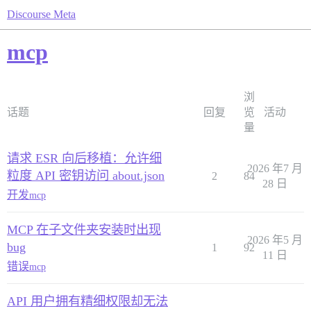
Discourse Meta
mcp
浏
话题
回复
览
活动
量
请求 ESR 向后移植：允许细
2026 年7 月
粒度 API 密钥访问 about.json
2
84
28 日
开发
mcp
MCP 在子文件夹安装时出现
2026 年5 月
bug
1
92
11 日
错误
mcp
API 用户拥有精细权限却无法