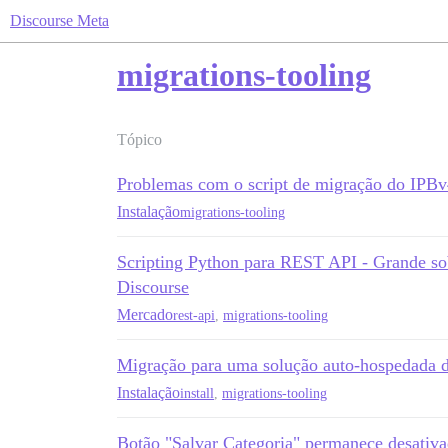
Discourse Meta
migrations-tooling
Tópico
Problemas com o script de migração do IPB
Instalação
migrations-tooling
Scripting Python para REST API - Grande so
Discourse
Mercado
rest-api
,
migrations-tooling
Migração para uma solução auto-hospedada 
Instalação
install
,
migrations-tooling
Botão "Salvar Categoria" permanece desativad