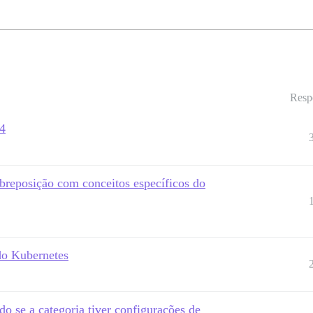
Resp
v4
breposição com conceitos específicos do
do Kubernetes
o se a categoria tiver configurações de