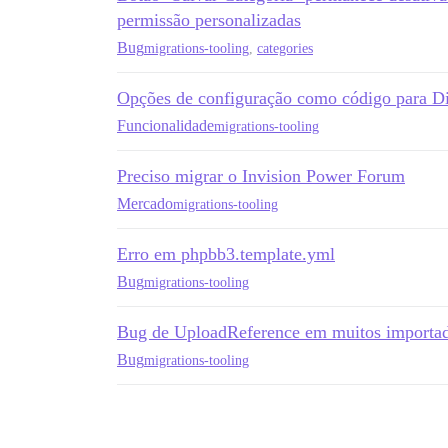
permissão personalizadas
Bug
migrations-tooling
,
categories
Opções de configuração como código para D
Funcionalidade
migrations-tooling
Preciso migrar o Invision Power Forum
Mercado
migrations-tooling
Erro em phpbb3.template.yml
Bug
migrations-tooling
Bug de UploadReference em muitos importa
Bug
migrations-tooling