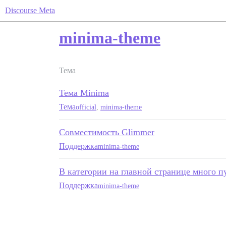
Discourse Meta
minima-theme
Тема
Тема Minima
Тема
official
,
minima-theme
Совместимость Glimmer
Поддержка
minima-theme
В категории на главной странице много п
Поддержка
minima-theme