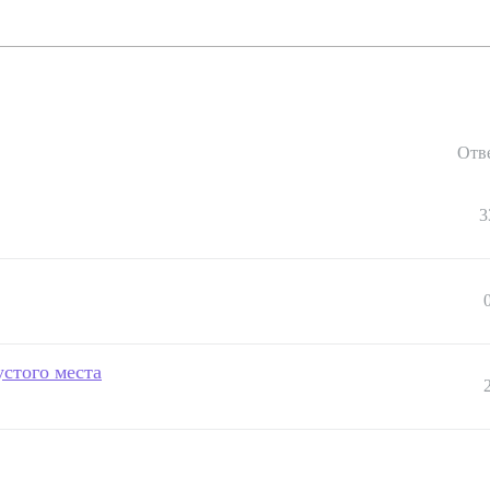
Отв
3
устого места