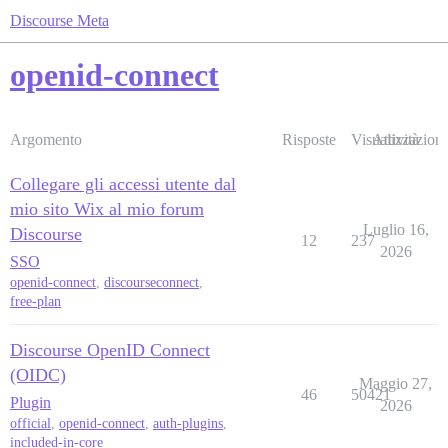
Discourse Meta
openid-connect
Argomento
Risposte
Visualizzazioni
Attività
Collegare gli accessi utente dal
mio sito Wix al mio forum
Luglio 16,
Discourse
12
237
2026
SSO
openid-connect
,
discourseconnect
,
free-plan
Discourse OpenID Connect
(OIDC)
Maggio 27,
46
50421
Plugin
2026
official
,
openid-connect
,
auth-plugins
,
included-in-core