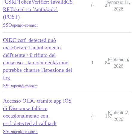
`CSRFTokenVerifier::InvalidCS
Febbraio 11,
0
49
RFToken` su `/auth/oidc`
2026
(POST)
SSO
openid-connect
OIDC csrf_detected può
mascherare l'annullamento
dell'utente / il rifiuto del
Febbraio 5,
consenso - la documentazione
1
84
2026
potrebbe chiarire l'ispezione dei
log
SSO
openid-connect
Accesso OIDC tramite app iOS
di Discourse fallisce
Febbraio 2,
occasionalmente con
4
157
2026
csrf_detected al callback
SSO
openid-connect