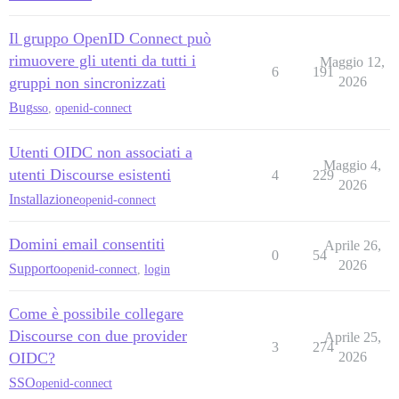
Il gruppo OpenID Connect può
rimuovere gli utenti da tutti i
Maggio 12,
6
191
gruppi non sincronizzati
2026
Bug
sso
,
openid-connect
Utenti OIDC non associati a
Maggio 4,
utenti Discourse esistenti
4
229
2026
Installazione
openid-connect
Domini email consentiti
Aprile 26,
0
54
2026
Supporto
openid-connect
,
login
Come è possibile collegare
Discourse con due provider
Aprile 25,
3
274
OIDC?
2026
SSO
openid-connect