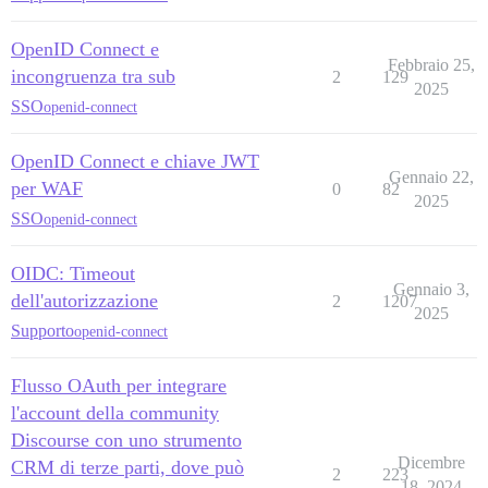
OpenID Connect e
Febbraio 25,
incongruenza tra sub
2
129
2025
SSO
openid-connect
OpenID Connect e chiave JWT
Gennaio 22,
per WAF
0
82
2025
SSO
openid-connect
OIDC: Timeout
Gennaio 3,
dell'autorizzazione
2
1207
2025
Supporto
openid-connect
Flusso OAuth per integrare
l'account della community
Discourse con uno strumento
Dicembre
CRM di terze parti, dove può
2
223
18, 2024