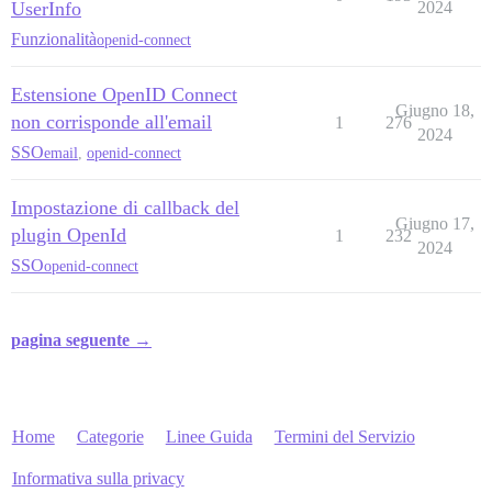
UserInfo
2024
Funzionalità
openid-connect
Estensione OpenID Connect
Giugno 18,
non corrisponde all'email
1
276
2024
SSO
email
,
openid-connect
Impostazione di callback del
Giugno 17,
plugin OpenId
1
232
2024
SSO
openid-connect
pagina seguente →
Home
Categorie
Linee Guida
Termini del Servizio
Informativa sulla privacy