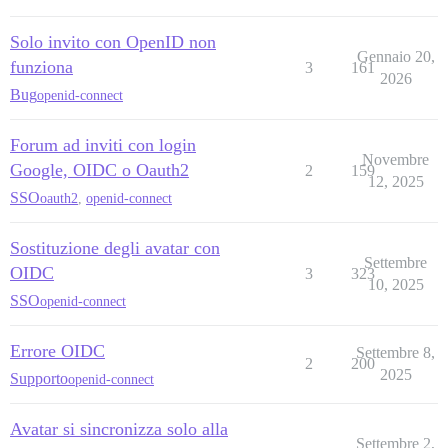
Solo invito con OpenID non
Gennaio 20,
funziona
3
161
2026
Bug
openid-connect
Forum ad inviti con login
Novembre
Google, OIDC o Oauth2
2
159
12, 2025
SSO
oauth2
,
openid-connect
Sostituzione degli avatar con
Settembre
OIDC
3
323
10, 2025
SSO
openid-connect
Errore OIDC
Settembre 8,
2
200
2025
Supporto
openid-connect
Avatar si sincronizza solo alla
Settembre 2,