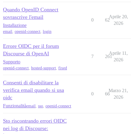
Quando OpenID Connect
sovrascrive l'email
Aprile 20,
0
62
2026
Installazione
email
,
openid-connect
,
login
Errore OIDC per il forum
Discourse di OpenAI
Aprile 11,
7
261
2026
Supporto
openid-connect
,
hosted-support
,
fixed
Consenti di disabilitare la
verifica email quando si usa
Marzo 21,
0
66
oidc
2026
Funzionalità
email
,
sso
,
openid-connect
Sto riscontrando errori OIDC
nei log di Discourse: