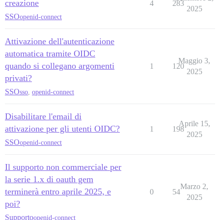
creazione
4
283
2025
SSO
openid-connect
Attivazione dell'autenticazione
automatica tramite OIDC
Maggio 3,
quando si collegano argomenti
1
120
2025
privati?
SSO
sso
,
openid-connect
Disabilitare l'email di
Aprile 15,
attivazione per gli utenti OIDC?
1
198
2025
SSO
openid-connect
Il supporto non commerciale per
la serie 1.x di oauth gem
Marzo 2,
terminerà entro aprile 2025, e
0
54
2025
poi?
Supporto
openid-connect