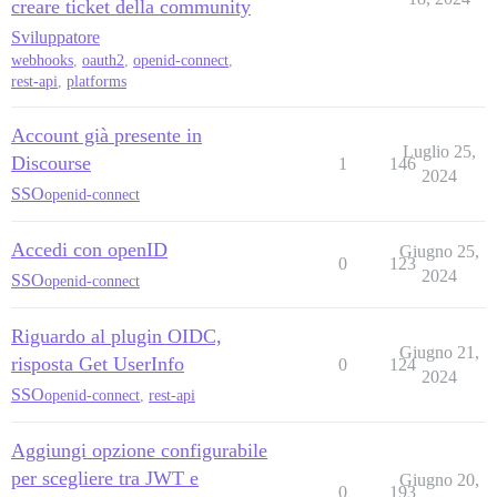
creare ticket della community
Sviluppatore
webhooks
,
oauth2
,
openid-connect
,
rest-api
,
platforms
Account già presente in
Luglio 25,
Discourse
1
146
2024
SSO
openid-connect
Accedi con openID
Giugno 25,
0
123
2024
SSO
openid-connect
Riguardo al plugin OIDC,
Giugno 21,
risposta Get UserInfo
0
124
2024
SSO
openid-connect
,
rest-api
Aggiungi opzione configurabile
per scegliere tra JWT e
Giugno 20,
0
193