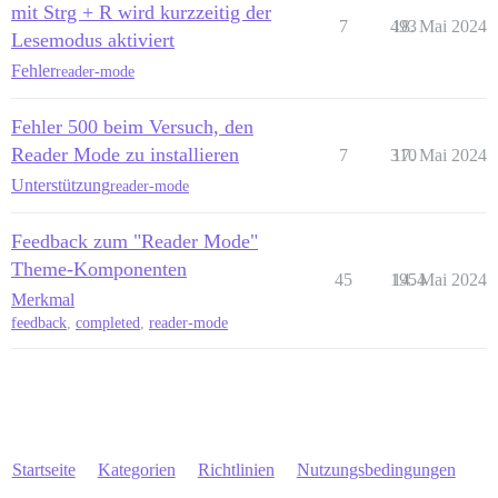
mit Strg + R wird kurzzeitig der
7
493
18. Mai 2024
Lesemodus aktiviert
Fehler
reader-mode
Fehler 500 beim Versuch, den
Reader Mode zu installieren
7
310
17. Mai 2024
Unterstützung
reader-mode
Feedback zum "Reader Mode"
Theme-Komponenten
45
1954
14. Mai 2024
Merkmal
feedback
,
completed
,
reader-mode
Startseite
Kategorien
Richtlinien
Nutzungsbedingungen