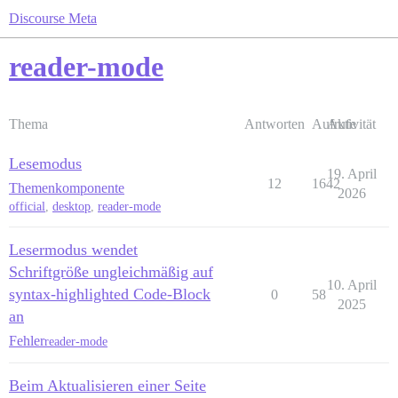
Discourse Meta
reader-mode
Thema
Antworten
Aufrufe
Aktivität
Lesemodus
19. April
12
1642
Themenkomponente
2026
official
,
desktop
,
reader-mode
Lesermodus wendet
Schriftgröße ungleichmäßig auf
10. April
syntax-highlighted Code-Block
0
58
2025
an
Fehler
reader-mode
Beim Aktualisieren einer Seite