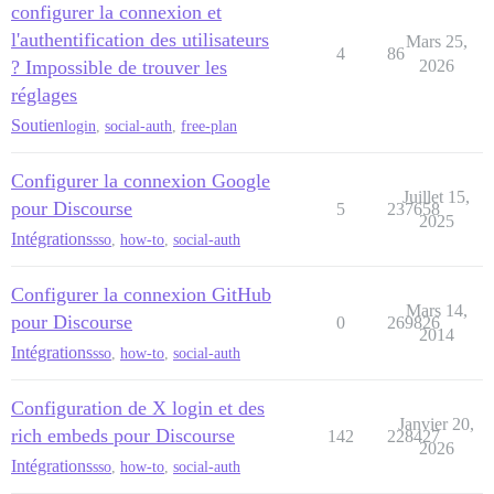
configurer la connexion et
l'authentification des utilisateurs
Mars 25,
4
86
? Impossible de trouver les
2026
réglages
Soutien
login
,
social-auth
,
free-plan
Configurer la connexion Google
Juillet 15,
pour Discourse
5
237658
2025
Intégrations
sso
,
how-to
,
social-auth
Configurer la connexion GitHub
Mars 14,
pour Discourse
0
269826
2014
Intégrations
sso
,
how-to
,
social-auth
Configuration de X login et des
Janvier 20,
rich embeds pour Discourse
142
228427
2026
Intégrations
sso
,
how-to
,
social-auth