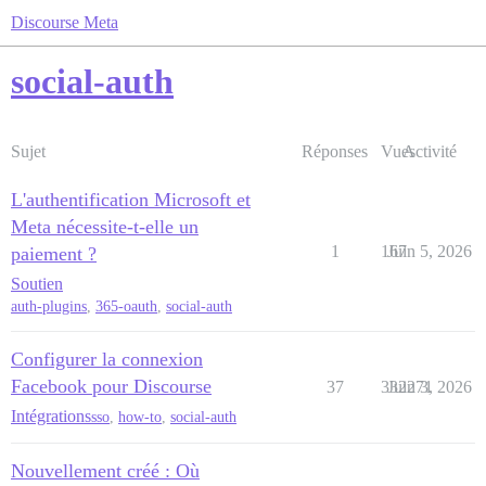
Discourse Meta
social-auth
Sujet
Réponses
Vues
Activité
L'authentification Microsoft et
Meta nécessite-t-elle un
1
167
Juin 5, 2026
paiement ?
Soutien
auth-plugins
,
365-oauth
,
social-auth
Configurer la connexion
Facebook pour Discourse
37
332271
Juin 3, 2026
Intégrations
sso
,
how-to
,
social-auth
Nouvellement créé : Où