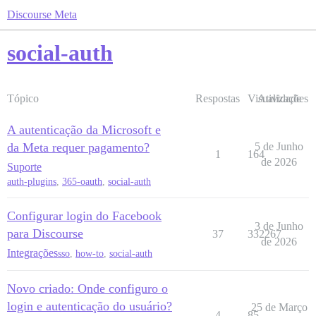
Discourse Meta
social-auth
Tópico
Respostas
Visualizações
Atividade
A autenticação da Microsoft e
da Meta requer pagamento?
5 de Junho
1
164
de 2026
Suporte
auth-plugins
,
365-oauth
,
social-auth
Configurar login do Facebook
3 de Junho
para Discourse
37
332267
de 2026
Integrações
sso
,
how-to
,
social-auth
Novo criado: Onde configuro o
login e autenticação do usuário?
25 de Março
4
85