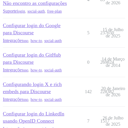
Não encontro as configurações
de 2026
Suporte
login
,
social-auth
,
free-plan
Configurar login do Google
15 de Julho
para Discourse
5
237650
de 2025
Integrações
sso
,
how-to
,
social-auth
Configurar login do GitHub
14 de Março
para Discourse
0
269824
de 2014
Integrações
sso
,
how-to
,
social-auth
Configurando login X e rich
20 de Janeiro
embeds para Discourse
142
228382
de 2026
Integrações
sso
,
how-to
,
social-auth
Configurar login do LinkedIn
26 de Julho
usando OpenID Connect
7
1517
de 2025