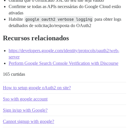
Garanta que o certificado SSL do seu site seja válido
Confirme se todas as APIs necessárias do Google Cloud estão
ativadas
Habilite
google oauth2 verbose logging
para obter logs
detalhados de solicitação/resposta do OAuth2
Recursos relacionados
https://developers.google.com/identity/protocols/oauth2/web-
server
Perform Google Search Console Verification with Discourse
165 curtidas
How to setup google oAuth2 on site?
Sso with google account
Sign in/up with Google?
Cannot signup with google?