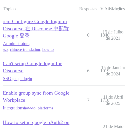
Tópico
Respostas
Visualizações
Atividade
:cn: Configure Google login in
Discourse 在 Discourse 中配置
19 de Julho
0
1840
Google 登录
de 2021
Administrators
sso
,
chinese-translation
,
how-to
Can't setup Google login for
15 de Janeiro
Discourse
6
1019
de 2024
SSO
google-login
Enable group sync from Google
11 de Abril
Workplace
7
1718
de 2025
Integrations
how-to
,
platforms
How to setup google oAuth2 on
21 de Maio