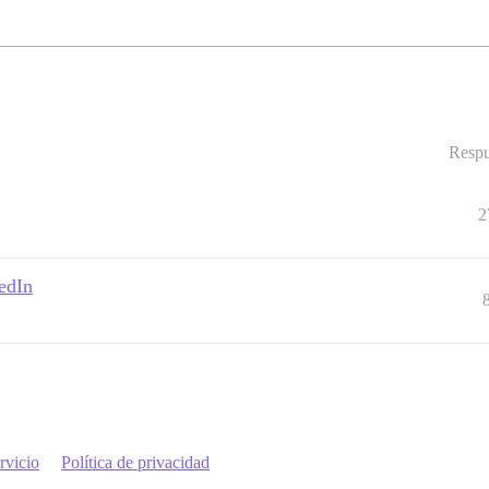
Respu
2
edIn
rvicio
Política de privacidad