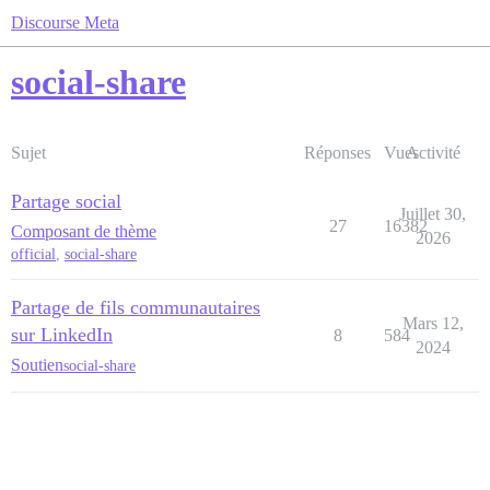
Discourse Meta
social-share
Sujet
Réponses
Vues
Activité
Partage social
Juillet 30,
27
16382
Composant de thème
2026
official
,
social-share
Partage de fils communautaires
Mars 12,
sur LinkedIn
8
584
2024
Soutien
social-share