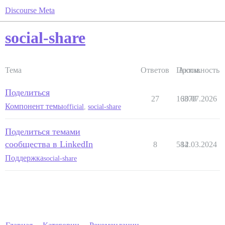
Discourse Meta
social-share
Тема
Ответов
Просм.
Активность
Поделиться
27
16370
30.07.2026
Компонент темы
official
,
social-share
Поделиться темами
сообщества в LinkedIn
8
584
12.03.2024
Поддержка
social-share