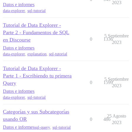
2023
Datos e informes
data-explorer
,
sql-tutorial
Tutorial de Data Explorer -
Parte 2 - Fundamentos de SQL
5 Septiembre
0
1336
en Discourse
2023
Datos e informes
data-explorer
,
explanation
,
sql-tutorial
Tutorial de Data Explorer -
Parte 1 - Escribiendo tu primera
5 Septiembre
0
1599
Query
2023
Datos e informes
data-explorer
,
sql-tutorial
Categorías y sus Subcategorías
25 Agosto
usando OR
0
486
2023
Datos e informes
sql-query
,
sql-tutorial