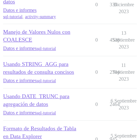
datos
0
336
Diciembre
Datos e informes
2023
sql-tutorial
,
activity-summary
Manejo de Valores Nulos con
13
COALESCE
0
4538
Septiembre
2023
Datos e informes
sql-tutorial
Usando STRING_AGG para
11
resultados de consulta concisos
0
2794
Septiembre
2023
Datos e informes
sql-tutorial
Usando DATE_TRUNC para
6 Septiembre
agregación de datos
0
2464
2023
Datos e informes
sql-tutorial
Formato de Resultados de Tabla
en Data Explorer
5 Septiembre
0
945