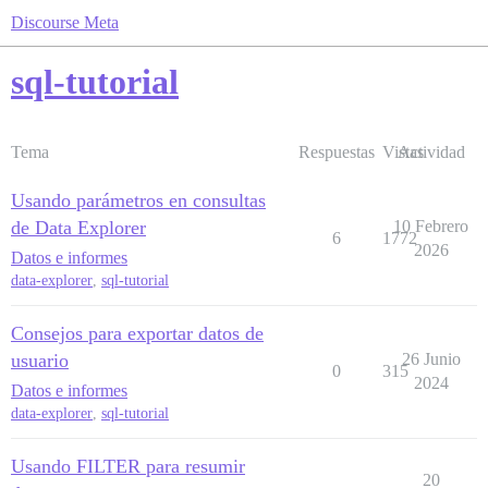
Discourse Meta
sql-tutorial
Tema
Respuestas
Vistas
Actividad
Usando parámetros en consultas
de Data Explorer
10 Febrero
6
1772
2026
Datos e informes
data-explorer
,
sql-tutorial
Consejos para exportar datos de
usuario
26 Junio
0
315
2024
Datos e informes
data-explorer
,
sql-tutorial
Usando FILTER para resumir
20