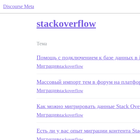
Discourse Meta
stackoverflow
Тема
Помощь с подключением к базе данных в i
Миграция
stackoverflow
Массовый импорт тем в форум на платфор
Миграция
stackoverflow
Как можно мигрировать данные Stack Over
Миграция
stackoverflow
Есть ли у вас опыт миграции контента Stac
Миграция
stackoverflow