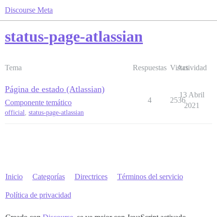
Discourse Meta
status-page-atlassian
Tema
Respuestas
Vistas
Actividad
Página de estado (Atlassian)
13 Abril
4
2536
Componente temático
2021
official
,
status-page-atlassian
Inicio
Categorías
Directrices
Términos del servicio
Política de privacidad