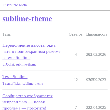
Discourse Meta
sublime-theme
Тема
Ответов
Просм.
Активность
Переполнение высоты окна
чата в полноэкранном режиме
4
203
22.02.2026
в теме Sublime
UX
chat
,
sublime-theme
Тема Sublime
12
9305
30.09.2023
Тема
official
,
sublime-theme
Сообщество отображается
неправильно — новая
7
222
25.04.2025
проблема — помогите!