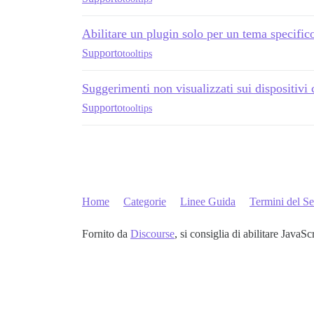
Abilitare un plugin solo per un tema specific
Supporto
tooltips
Suggerimenti non visualizzati sui dispositivi
Supporto
tooltips
Home
Categorie
Linee Guida
Termini del Se
Fornito da
Discourse
, si consiglia di abilitare JavaSc