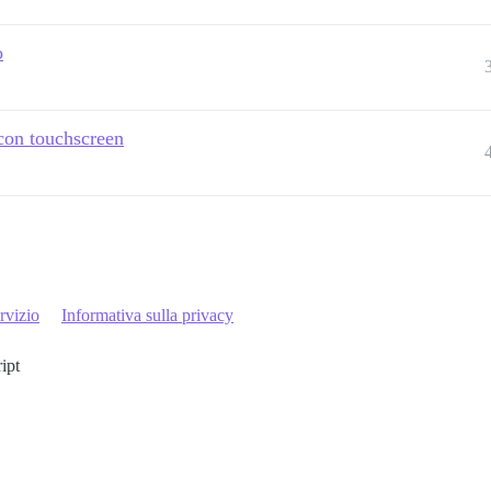
o
 con touchscreen
rvizio
Informativa sulla privacy
ript