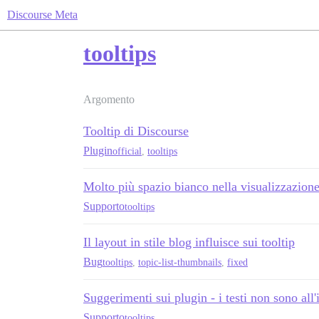
Discourse Meta
tooltips
Argomento
Tooltip di Discourse
Plugin
official
,
tooltips
Molto più spazio bianco nella visualizzazione
Supporto
tooltips
Il layout in stile blog influisce sui tooltip
Bug
tooltips
,
topic-list-thumbnails
,
fixed
Suggerimenti sui plugin - i testi non sono all'
Supporto
tooltips