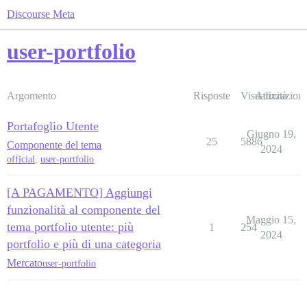
Discourse Meta
user-portfolio
Argomento
Risposte
Visualizzazioni
Attività
Portafoglio Utente
Giugno 19,
25
5886
Componente del tema
2024
official
,
user-portfolio
[A PAGAMENTO] Aggiungi
funzionalità al componente del
Maggio 15,
tema portfolio utente: più
1
254
2024
portfolio e più di una categoria
Mercato
user-portfolio