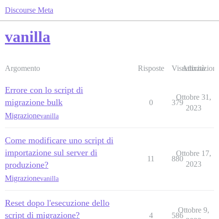
Discourse Meta
vanilla
Argomento
Risposte
Visualizzazioni
Attività
Errore con lo script di
Ottobre 31,
migrazione bulk
0
379
2023
Migrazione
vanilla
Come modificare uno script di
importazione sul server di
Ottobre 17,
11
880
produzione?
2023
Migrazione
vanilla
Reset dopo l'esecuzione dello
Ottobre 9,
script di migrazione?
4
586