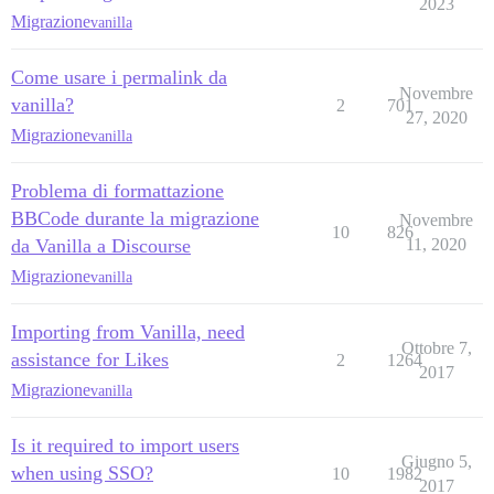
2023
Migrazione
vanilla
Come usare i permalink da
Novembre
vanilla?
2
701
27, 2020
Migrazione
vanilla
Problema di formattazione
BBCode durante la migrazione
Novembre
10
826
da Vanilla a Discourse
11, 2020
Migrazione
vanilla
Importing from Vanilla, need
Ottobre 7,
assistance for Likes
2
1264
2017
Migrazione
vanilla
Is it required to import users
Giugno 5,
when using SSO?
10
1982
2017