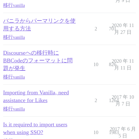
月 9 日
移行
vanilla
バニラからパーマリンクを使
2020 年 11
用する方法
2
701
月 27 日
移行
vanilla
Discourseへの移行時に
BBCodeのフォーマットに問
2020 年 11
10
826
題が発生
月 11 日
移行
vanilla
Importing from Vanilla, need
2017 年 10
assistance for Likes
2
1264
月 7 日
移行
vanilla
Is it required to import users
2017 年 6 月
when using SSO?
10
1983
5 日