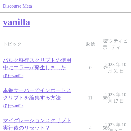
Discourse Meta
vanilla
表
アクティビ
トピック
返信
示
ティ
バルク移行スクリプトの使用
2023 年 10
中にエラーが発生しました
0
379
月 31 日
移行
vanilla
本番サーバーでインポートス
2023 年 10
クリプトを編集する方法
11
880
月 17 日
移行
vanilla
マイグレーションスクリプト
2023 年 10
実行後のリセット？
4
586