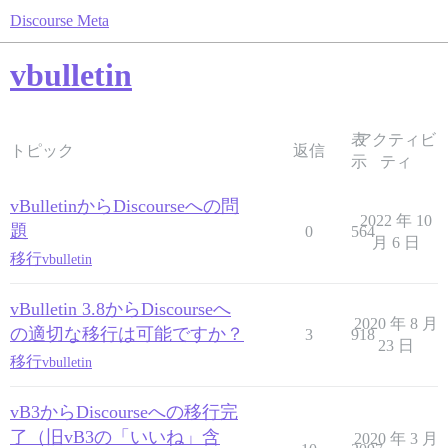
Discourse Meta
vbulletin
表
アクティビ
トピック
返信
示
ティ
vBulletinからDiscourseへの問
2022 年 10
題
0
564
月 6 日
移行
vbulletin
vBulletin 3.8からDiscourseへ
2020 年 8 月
の適切な移行は可能ですか？
3
918
23 日
移行
vbulletin
vB3からDiscourseへの移行完
了（旧vB3の「いいね」含
2020 年 3 月