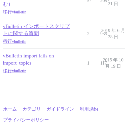
10
2097
む）
21 日
移行
vbulletin
vBulletin インポートスクリプ
2019 年 6 月
トに関する質問
2
939
28 日
移行
vbulletin
vBulletin import fails on
2015 年 10
import_topics
1
1171
月 19 日
移行
vbulletin
ホーム
カテゴリ
ガイドライン
利用規約
プライバシーポリシー