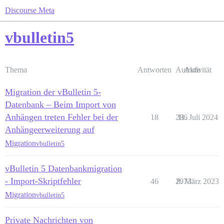
Discourse Meta
vbulletin5
Thema
Antworten
Aufrufe
Aktivität
Migration der vBulletin 5-
Datenbank – Beim Import von
Anhängen treten Fehler bei der
18
286
11. Juli 2024
Anhängeerweiterung auf
Migration
vbulletin5
vBulletin 5 Datenbankmigration
- Import-Skriptfehler
46
2973
8. März 2023
Migration
vbulletin5
Private Nachrichten von