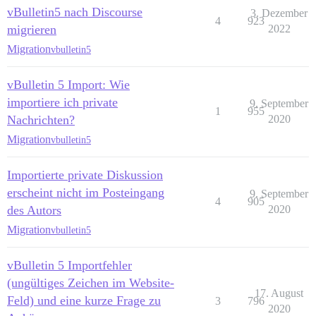
vBulletin5 nach Discourse
3. Dezember
4
923
migrieren
2022
Migration
vbulletin5
vBulletin 5 Import: Wie
importiere ich private
9. September
1
955
Nachrichten?
2020
Migration
vbulletin5
Importierte private Diskussion
erscheint nicht im Posteingang
9. September
4
905
des Autors
2020
Migration
vbulletin5
vBulletin 5 Importfehler
(ungültiges Zeichen im Website-
17. August
Feld) und eine kurze Frage zu
3
796
2020