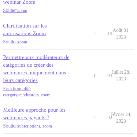
webinar Zoom
Soutien
zoom
Clarification sur les
Août 31,
autorisations Zoom
2
192
2023
Soutien
zoom
Permettre aux modérateurs de
catégories de créer des
webinaires uniquement dans
Juillet 28,
1
93
2023
leurs catégories
Fonctionnalité
category-moderators
,
zoom
Meilleure approche pour les
Février 24,
webinaires payants ?
2
92
2023
Soutien
subscriptions
,
zoom