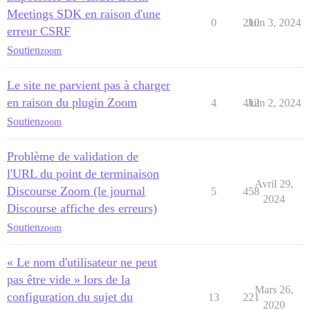
Meetings SDK en raison d'une
0
210
Juin 3, 2024
erreur CSRF
Soutien
zoom
Le site ne parvient pas à charger
en raison du plugin Zoom
4
412
Juin 2, 2024
Soutien
zoom
Problème de validation de
l'URL du point de terminaison
Avril 29,
Discourse Zoom (le journal
5
458
2024
Discourse affiche des erreurs)
Soutien
zoom
« Le nom d'utilisateur ne peut
pas être vide » lors de la
Mars 26,
configuration du sujet du
13
221
2020