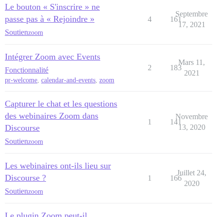
Le bouton « S'inscrire » ne
Septembre
passe pas à « Rejoindre »
4
161
17, 2021
Soutien
zoom
Intégrer Zoom avec Events
Mars 11,
2
183
Fonctionnalité
2021
pr-welcome
,
calendar-and-events
,
zoom
Capturer le chat et les questions
des webinaires Zoom dans
Novembre
1
141
Discourse
13, 2020
Soutien
zoom
Les webinaires ont-ils lieu sur
Juillet 24,
Discourse ?
1
166
2020
Soutien
zoom
Le plugin Zoom peut-il