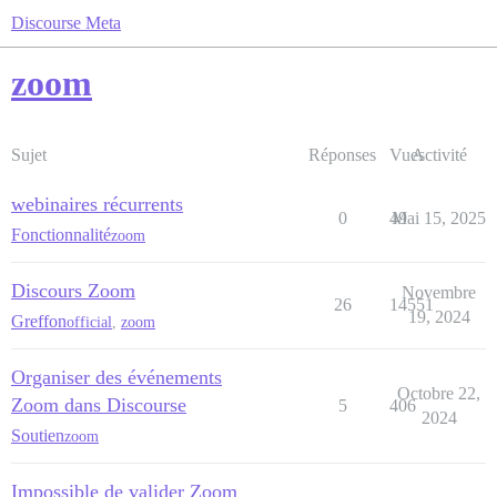
Discourse Meta
zoom
Sujet
Réponses
Vues
Activité
webinaires récurrents
0
49
Mai 15, 2025
Fonctionnalité
zoom
Discours Zoom
Novembre
26
14551
19, 2024
Greffon
official
,
zoom
Organiser des événements
Octobre 22,
Zoom dans Discourse
5
406
2024
Soutien
zoom
Impossible de valider Zoom