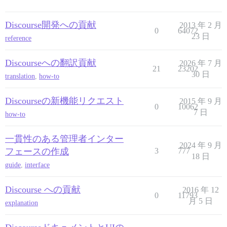
Discourse開発への貢献
2013 年 2 月
0
64072
23 日
reference
Discourseへの翻訳貢献
2026 年 7 月
21
23202
30 日
translation
,
how-to
Discourseの新機能リクエスト
2015 年 9 月
0
10062
7 日
how-to
一貫性のある管理者インター
2024 年 9 月
フェースの作成
3
777
18 日
guide
,
interface
Discourse への貢献
2016 年 12
0
11793
月 5 日
explanation