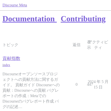
Discourse Meta
Documentation
Contributing
表
アクティビ
トピック
返信
示
ティ
貢献指数
index
Discourseオープンソースプロジ
ェクトへの貢献方法に関するガ
2024 年 5 月
0
447
イド。 貢献ガイド Discourseへの
15 日
貢献：Discourseへの貢献 バグレ
ポートの作成：Metaでの
Discourseのバグレポート作成 バ
グの記述…