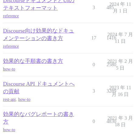
DiscourseドキュメントとUIの
2024 年 11
テキストフォーマット
3
485
月 1 日
reference
Discourse向け効果的なドキュ
2024 年 7 月
メンテーションの書き方
17
1416
11 日
reference
効果的な手順書の書き方
2021 年 2 月
0
2580
5 日
how-to
Discourse API ドキュメントへ
2023 年 11
の貢献
3
3289
月 16 日
rest-api
,
how-to
効果的なバグレポートの書き
2021 年 3 月
方
0
4830
18 日
how-to