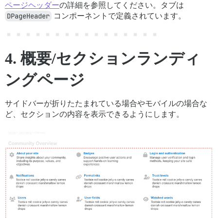
ページヘッダー
の詳細を参照してください。タブは
DPageHeader
コンポーネントで定義されています。
4. 概要/セクションランディ
ングページ
サイドバーが折りたたまれている場合やモバイルの場合な
ど、セクションの内容を表示できるようにします。