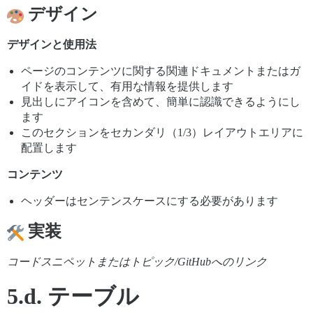
デザイン
デザインと使用法
ページのコンテンツに関する関連ドキュメントまたはガ
イドを表示して、有用な情報を提供します
見出しにアイコンを含めて、簡単に認識できるようにし
ます
このセクションをセカンダリ（1/3）レイアウトエリアに
配置します
コンテンツ
ヘッダーはセンテンスケースにする必要があります
実装
コードスニペットまたはトピック/GitHubへのリンク
5.d. テーブル