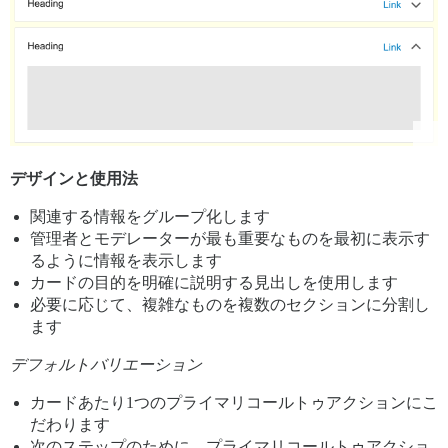
デザインと使用法
関連する情報をグループ化します
管理者とモデレーターが最も重要なものを最初に表示す
るように情報を表示します
カードの目的を明確に説明する見出しを使用します
必要に応じて、複雑なものを複数のセクションに分割し
ます
デフォルトバリエーション
カードあたり1つのプライマリコールトゥアクションにこ
だわります
次のステップのために、プライマリコールトゥアクショ