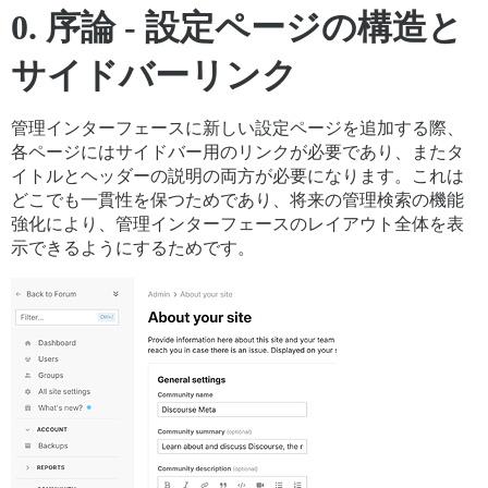
0. 序論 - 設定ページの構造と
サイドバーリンク
管理インターフェースに新しい設定ページを追加する際、
各ページにはサイドバー用のリンクが必要であり、またタ
イトルとヘッダーの説明の両方が必要になります。これは
どこでも一貫性を保つためであり、将来の管理検索の機能
強化により、管理インターフェースのレイアウト全体を表
示できるようにするためです。