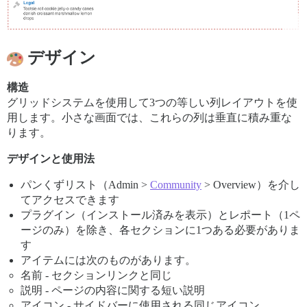
デザイン
構造
グリッドシステムを使用して3つの等しい列レイアウトを使
用します。小さな画面では、これらの列は垂直に積み重な
ります。
デザインと使用法
パンくずリスト（Admin >
Community
> Overview）を介し
てアクセスできます
プラグイン（インストール済みを表示）とレポート（1ペ
ージのみ）を除き、各セクションに1つある必要がありま
す
アイテムには次のものがあります。
名前 - セクションリンクと同じ
説明 - ページの内容に関する短い説明
アイコン - サイドバーに使用される同じアイコン