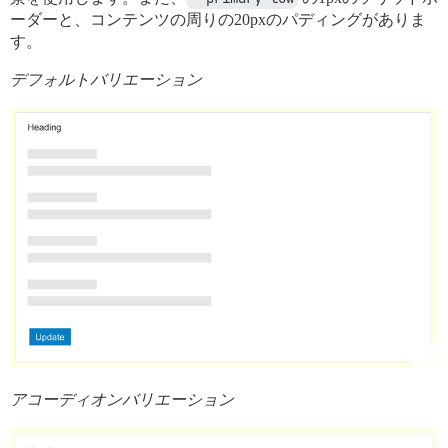
ーダーと、コンテンツの周りの20pxのパディングがありま
す。
デフォルトバリエーション
アコーディオンバリエーション