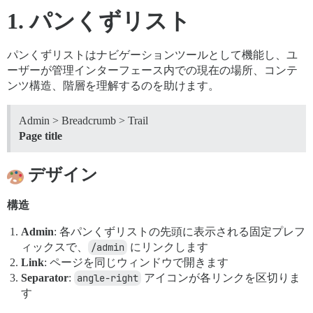
1. パンくずリスト
パンくずリストはナビゲーションツールとして機能し、ユ
ーザーが管理インターフェース内での現在の場所、コンテ
ンツ構造、階層を理解するのを助けます。
Admin > Breadcrumb > Trail
Page title
デザイン
構造
Admin
: 各パンくずリストの先頭に表示される固定プレフ
ィックスで、
/admin
にリンクします
Link
: ページを同じウィンドウで開きます
Separator
:
angle-right
アイコンが各リンクを区切りま
す