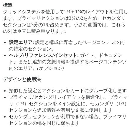
構造
グリッドシステムを使用して2/3 + 1/3のレイアウトを使用し
ます。プライマリセクションは3分の2を占め、セカンダリ
セクションは3分の1を占めます。小さな画面では、これら
の列は垂直に積み重なります。
設定エリア:
設定と構成に専念したページコンテンツ内
の特定のセクション。
ヘルプ/リファレンス/インセット:
ガイド、ドキュメン
ト、または追加の文脈情報を提供するページコンテンツ
内のエリア。
(オプション)
デザインと使用法
類似した設定とアクションをカードにグループ化します
プライマリ/セカンダリレイアウトを構造化し、プライマ
リ（2/3）セクションをメイン設定に、セカンダリ（1/3）
セクションを追加情報や有用な文脈に使用します
セカンダリセクションが利用できない場合、プライマリ
セクションの幅を同じに保ちます