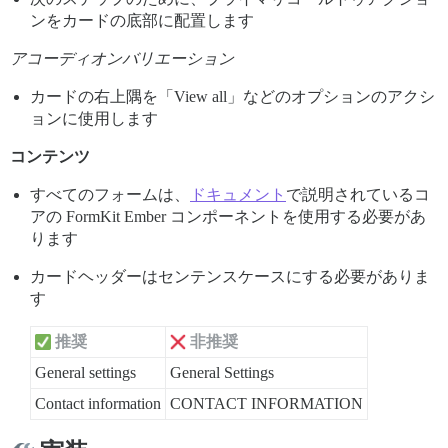
ンをカードの底部に配置します
アコーディオンバリエーション
カードの右上隅を「View all」などのオプションのアクシ
ョンに使用します
コンテンツ
すべてのフォームは、
ドキュメント
で説明されているコ
アの FormKit Ember コンポーネントを使用する必要があ
ります
カードヘッダーはセンテンスケースにする必要がありま
す
推奨
非推奨
General settings
General Settings
Contact information
CONTACT INFORMATION