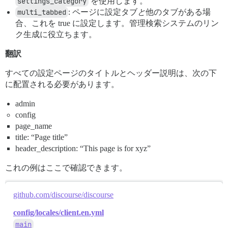
settings_category
を使用します。
multi_tabbed
: ページに設定タブ
と
他のタブがある場
合、これを true に設定します。管理検索システムのリン
ク生成に役立ちます。
翻訳
すべての設定ページのタイトルとヘッダー説明は、次の下
に配置される必要があります。
admin
config
page_name
title: “Page title”
header_description: “This page is for xyz”
これの例はここで確認できます。
github.com/discourse/discourse
config/locales/client.en.yml
main