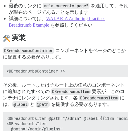
最後のリンクに
aria-current="page"
を適用して、それ
が現在のページであることを示します
詳細については、
WAI-ARIA Authoring Practices
Breadcrumb Example
を参照してください
実装
DBreadcrumbsContainer
コンポーネントをページのどこか
に配置する必要があります。
その後、ルートまたは子ルート上の任意のコンポーネント
に追加されたすべての
DBreadcrumbsItem
要素が、このコ
ンテナにレンダリングされます。各
DBreadcrumbsItem
に
は、
@label
と
@path
を提供する必要があります。
<DBreadcrumbsItem @path="/admin" @label={{i18n "admin_
<DBreadcrumbsItem

  @path="/admin/plugins"
