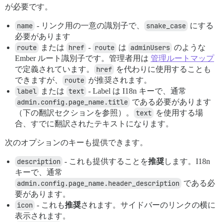
が必要です。
name
- リンク用の一意の識別子で、
snake_case
にする
必要があります
route
または
href
-
route
は
adminUsers
のような
Ember ルート識別子です。管理者用は
管理ルートマップ
で定義されています。
href
を代わりに使用することも
できますが、
route
が推奨されます。
label
または
text
- Label は I18n キーで、通常
admin.config.page_name.title
である必要があります
（下の翻訳セクションを参照）。
text
を使用する場
合、すでに翻訳されたテキストになります。
次のオプションのキーも提供できます。
description
- これも提供することを
推奨
します。I18n
キーで、通常
admin.config.page_name.header_description
である必
要があります。
icon
- これも
推奨
されます。サイドバーのリンクの横に
表示されます。