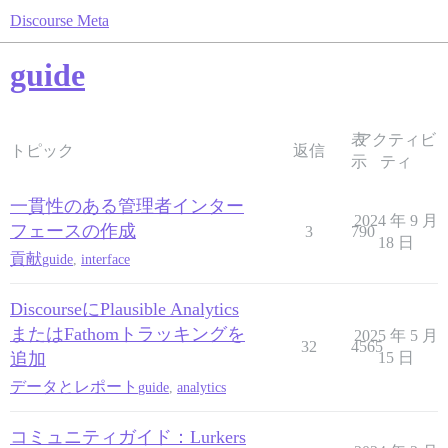
Discourse Meta
guide
表
アクティビ
トピック
返信
示
ティ
一貫性のある管理者インター
2024 年 9 月
フェースの作成
3
790
18 日
貢献
guide
,
interface
DiscourseにPlausible Analytics
またはFathomトラッキングを
2025 年 5 月
32
4565
追加
15 日
データとレポート
guide
,
analytics
コミュニティガイド：Lurkers