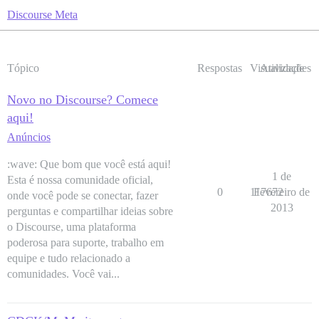
Discourse Meta
Tópico
Respostas
Visualizações
Atividade
Novo no Discourse? Comece
aqui!
Anúncios
:wave: Que bom que você está aqui!
1 de
Esta é nossa comunidade oficial,
0
117672
Fevereiro de
onde você pode se conectar, fazer
2013
perguntas e compartilhar ideias sobre
o Discourse, uma plataforma
poderosa para suporte, trabalho em
equipe e tudo relacionado a
comunidades. Você vai...