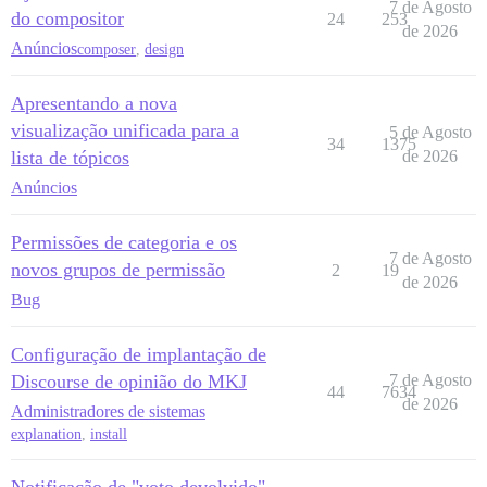
7 de Agosto
do compositor
24
253
de 2026
Anúncios
composer
,
design
Apresentando a nova
visualização unificada para a
5 de Agosto
34
1375
lista de tópicos
de 2026
Anúncios
Permissões de categoria e os
7 de Agosto
novos grupos de permissão
2
19
de 2026
Bug
Configuração de implantação de
Discourse de opinião do MKJ
7 de Agosto
44
7634
de 2026
Administradores de sistemas
explanation
,
install