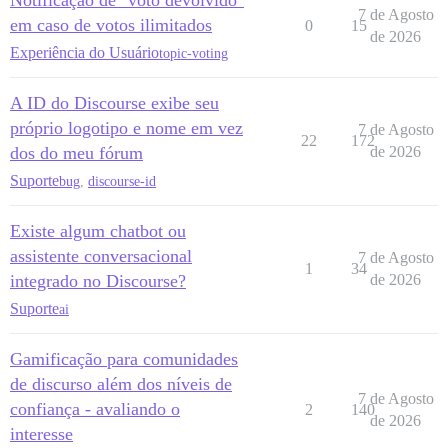
Notificação de "voto devolvido"
7 de Agosto
em caso de votos ilimitados
0
15
de 2026
Experiência do Usuário
topic-voting
A ID do Discourse exibe seu
próprio logotipo e nome em vez
7 de Agosto
22
172
dos do meu fórum
de 2026
Suporte
bug
,
discourse-id
Existe algum chatbot ou
assistente conversacional
7 de Agosto
1
34
integrado no Discourse?
de 2026
Suporte
ai
Gamificação para comunidades
de discurso além dos níveis de
7 de Agosto
confiança - avaliando o
2
140
de 2026
interesse