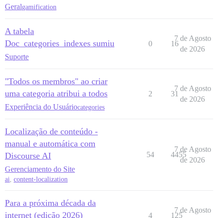
Geral
gamification
A tabela
7 de Agosto
Doc_categories_indexes sumiu
0
16
de 2026
Suporte
"Todos os membros" ao criar
7 de Agosto
uma categoria atribui a todos
2
31
de 2026
Experiência do Usuário
categories
Localização de conteúdo -
manual e automática com
7 de Agosto
54
4455
Discourse AI
de 2026
Gerenciamento do Site
ai
,
content-localization
Para a próxima década da
7 de Agosto
internet (edição 2026)
4
125