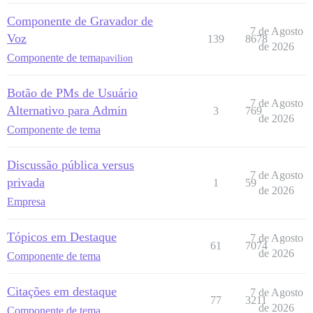
Componente de Gravador de
7 de Agosto
Voz
139
8678
de 2026
Componente de tema
pavilion
Botão de PMs de Usuário
7 de Agosto
Alternativo para Admin
3
769
de 2026
Componente de tema
Discussão pública versus
7 de Agosto
privada
1
59
de 2026
Empresa
Tópicos em Destaque
7 de Agosto
61
7074
de 2026
Componente de tema
Citações em destaque
7 de Agosto
77
3211
de 2026
Componente de tema