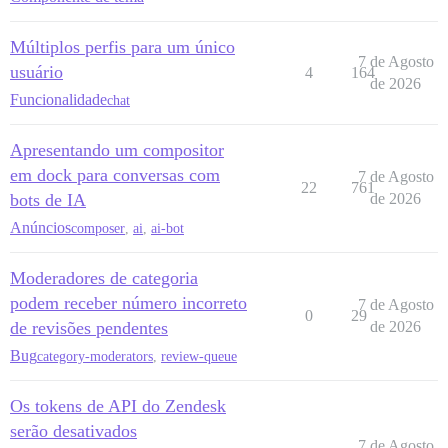
Múltiplos perfis para um único
7 de Agosto
usuário
4
164
de 2026
Funcionalidade
chat
Apresentando um compositor
em dock para conversas com
7 de Agosto
22
761
bots de IA
de 2026
Anúncios
composer
,
ai
,
ai-bot
Moderadores de categoria
podem receber número incorreto
7 de Agosto
0
29
de revisões pendentes
de 2026
Bug
category-moderators
,
review-queue
Os tokens de API do Zendesk
serão desativados
7 de Agosto