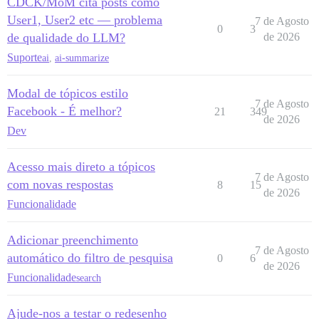
CDCK/MoM cita posts como
User1, User2 etc — problema
7 de Agosto
0
3
de qualidade do LLM?
de 2026
Suporte
ai
,
ai-summarize
Modal de tópicos estilo
7 de Agosto
Facebook - É melhor?
21
349
de 2026
Dev
Acesso mais direto a tópicos
7 de Agosto
com novas respostas
8
15
de 2026
Funcionalidade
Adicionar preenchimento
7 de Agosto
automático do filtro de pesquisa
0
6
de 2026
Funcionalidade
search
Ajude-nos a testar o redesenho