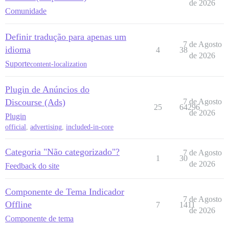
de 2026
Comunidade
Definir tradução para apenas um
7 de Agosto
idioma
4
38
de 2026
Suporte
content-localization
Plugin de Anúncios do
Discourse (Ads)
7 de Agosto
25
64296
de 2026
Plugin
official
,
advertising
,
included-in-core
Categoria "Não categorizado"?
7 de Agosto
1
30
de 2026
Feedback do site
Componente de Tema Indicador
7 de Agosto
Offline
7
1411
de 2026
Componente de tema