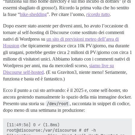
“funziona sul mio home directory e sul mio incubo di dotfiles” (e di
essermi sbagliato di grosso!). Ricordo la prima volta che ho sentito
la frase “
bike-shedding
”. Per citare l’uomo,
ricordo tutto
.
Dopo essere stato assente per diversi anni, ho avuto l’occasione di
tornare al self-hosting di Discourse come sostituto dei commenti
nativi di Wordpress su
un sito di previsioni meteo dell’area di
Houston
che tipicamente gestisce circa 10k PV/giorno, ma durante
gli uragani, potrebbe gestire circa 2 milioni di PV/giorno con circa 1
milione di visitatori unici. Abbiamo lottato con i commenti nativi di
Wordpress per anni, ma da mercoledì scorso,
siamo live su
Discourse self-hosted
. (E su Graviton3, niente meno! Seriamente,
funziona e basta ed è fantastico.)
Ecco il punto a cui sto arrivando: è il 2025 e, come self-hoster, sto
ancora gestendo manualmente lo spazio della mia immagine docker.
Presento una storia su
/dev/root
, raccontata in snippet di codice,
dopo meno di una settimana in produzione:
[11:49:56] 0 ✓ (1.8ms)

root@discourse:/var/discourse # df -h
