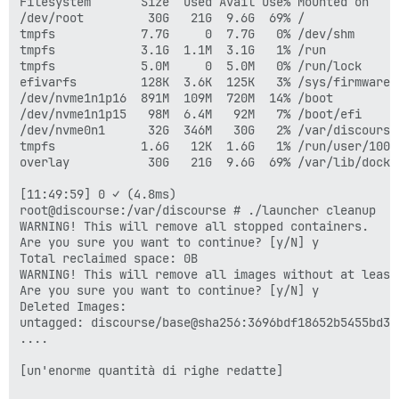
Filesystem       Size  Used Avail Use% Mounted on

/dev/root         30G   21G  9.6G  69% /

tmpfs            7.7G     0  7.7G   0% /dev/shm

tmpfs            3.1G  1.1M  3.1G   1% /run

tmpfs            5.0M     0  5.0M   0% /run/lock

efivarfs         128K  3.6K  125K   3% /sys/firmware/e
/dev/nvme1n1p16  891M  109M  720M  14% /boot

/dev/nvme1n1p15   98M  6.4M   92M   7% /boot/efi

/dev/nvme0n1      32G  346M   30G   2% /var/discourse

tmpfs            1.6G   12K  1.6G   1% /run/user/1001

overlay           30G   21G  9.6G  69% /var/lib/docke
[11:49:59] 0 ✓ (4.8ms)

root@discourse:/var/discourse # ./launcher cleanup

WARNING! This will remove all stopped containers.

Are you sure you want to continue? [y/N] y

Total reclaimed space: 0B

WARNING! This will remove all images without at least
Are you sure you want to continue? [y/N] y

Deleted Images:

untagged: discourse/base@sha256:3696bdf18652b5455bd33
....

[un'enorme quantità di righe redatte]
