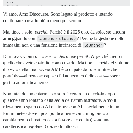
....

Total reclaimed space: 12.43GB

Vi amo. Amo Discourse. Sono legato al prodotto e intendo
[11:50:34] 0 ✓ (27.8s)

continuare a usarlo più o meno per sempre.
root@discourse:/var/discourse # df -h

Filesystem       Size  Used Avail Use% Mounted on

Ma, tipo… solo,
perché.
Perché è il 2025 e io, da solo, sto ancora
/dev/root         30G  6.9G   24G  23% /

armeggiando con
tmpfs            7.7G     0  7.7G   0% /dev/shm

launcher cleanup
? Perché la gestione delle
tmpfs            3.1G  1.1M  3.1G   1% /run

immagini non è una funzione intrinseca di
launcher
?
tmpfs            5.0M     0  5.0M   0% /run/lock

efivarfs         128K  3.6K  125K   3% /sys/firmware/e
Di nuovo, vi amo. Ho scelto Discourse per SCW perché credo in
/dev/nvme1n1p16  891M  109M  720M  14% /boot

quello che avete costruito e amo usarlo. Ma tipo… metà del volume
/dev/nvme1n1p15   98M  6.4M   92M   7% /boot/efi

di avvio della mia povera AMI è occupato da roba inutile che
/dev/nvme0n1      32G  346M   30G   2% /var/discourse

potrebbe—almeno se capisco il lato tecnico delle cose—essere
tmpfs            1.6G   12K  1.6G   1% /run/user/1001

overlay           30G  6.9G   24G  23% /var/lib/docke
gestita automaticamente.
[11:55:28] 0 ✓ (3.3ms)

Non intendo lamentarmi, sto solo facendo un check-in dopo
root@discourse:/var/discourse #

qualche anno lontano dalla sedia dell’amministratore. Amo il
rilevamento spam con AI e il triage con AI, specialmente in un
forum meteo dove i post politicamente carichi riguardo al
cambiamento climatico (sia a favore che contro) sono una
caratteristica regolare. Grazie di tutto <3