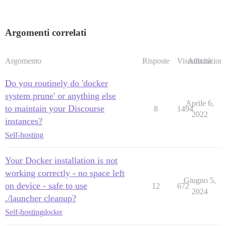
Argomenti correlati
Argomento
Risposte
Visualizzazioni
Attività
Do you routinely do 'docker
system prune' or anything else
Aprile 6,
to maintain your Discourse
8
1494
2022
instances?
Self-hosting
Your Docker installation is not
working correctly - no space left
Giugno 5,
on device - safe to use
12
672
2024
./launcher cleanup?
Self-hosting
docker