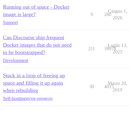
Running out of space - Docker
Giugno 1,
image is large?
9
280
2026
Support
Can Discourse ship frequent
Docker images that do not need
Luglio 13,
211
39978
to be bootstrapped?
2025
Development
Stuck in a loop of freeing up
space and filling it up again
Marzo 20,
30
4015
when rebuilding
2019
Self-hosting
server-resources