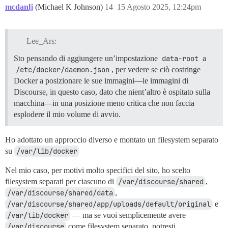
mcdanlj
(Michael K Johnson)
14
15 Agosto 2025, 12:24pm
Lee_Ars:
Sto pensando di aggiungere un’impostazione
data-root
a
/etc/docker/daemon.json
, per vedere se ciò costringe
Docker a posizionare le sue immagini—le immagini di
Discourse, in questo caso, dato che nient’altro è ospitato sulla
macchina—in una posizione meno critica che non faccia
esplodere il mio volume di avvio.
Ho adottato un approccio diverso e montato un filesystem separato
su
/var/lib/docker
Nel mio caso, per motivi molto specifici del sito, ho scelto
filesystem separati per ciascuno di
/var/discourse/shared
,
/var/discourse/shared/data
,
/var/discourse/shared/app/uploads/default/original
e
/var/lib/docker
— ma se vuoi semplicemente avere
/var/discourse
come filesystem separato, potresti