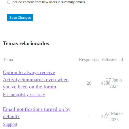
Temas relacionados
Tema
Respuestas
Vistas
Actividad
Option to always receive
Activity Summaries even when
27 Junio
20
4580
you've been on the forum
2024
Feature
activity-summary
Email notifications turned on by
22 Marzo
default?
1
377
2023
Support