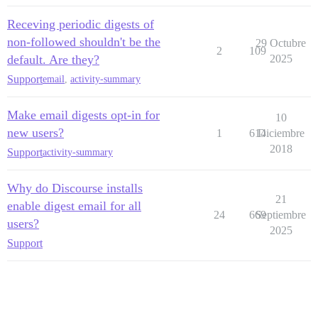
Receving periodic digests of
non-followed shouldn't be the
29 Octubre
2
109
default. Are they?
2025
Support
email
,
activity-summary
Make email digests opt-in for
10
new users?
1
614
Diciembre
2018
Support
activity-summary
Why do Discourse installs
21
enable digest email for all
24
669
Septiembre
users?
2025
Support