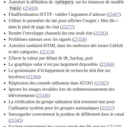
Autoriser la définition de
category
sur les instances de modèle
topic
(
25416
)
FinalDestination::HTTP : valider l’argument d’adresse (
25407
)
Utiliser le paramètre du site pour afficher l’onglet « Mes fils »
dans le pied de page du chat (
25277
)
Rendre l’enveloppe channels-list une seule fois (
25383
)
Problèmes mineurs avec les signets (
25358
)
Autoriser sanitized-HTML dans les oneboxes des issues GitHub
et des catégories. (
25374
)
Effacer la valeur par défaut de db_backup_port
Le graphique radar n’est pas largement disponible. (
25368
)
Le gestionnaire d’échappement de recherche doit être sur
keydown (
25364
)
Régression des conseils utilisateur dans
#25361
(
25367
)
Ignorer les images invalides lors du redimensionnement des
téléversements (
25346
)
La vérification du groupe utilisateur doit retourner true pour
l’utilisateur système pour les groupes automatiques (
25357
)
Sauvegarder correctement la position de défilement dans le canal
(
25345
)
Exclure correctement les canaux muets des fils non lus (
25339
)