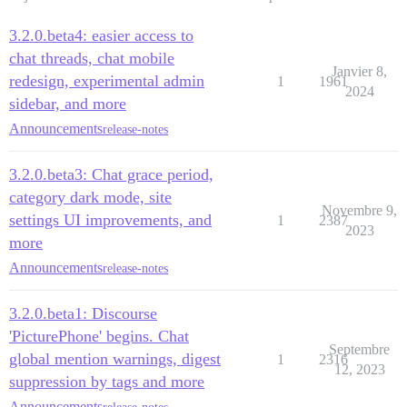
3.2.0.beta4: easier access to
chat threads, chat mobile
Janvier 8,
redesign, experimental admin
1
1961
2024
sidebar, and more
Announcements
release-notes
3.2.0.beta3: Chat grace period,
category dark mode, site
Novembre 9,
settings UI improvements, and
1
2387
2023
more
Announcements
release-notes
3.2.0.beta1: Discourse
'PicturePhone' begins. Chat
Septembre
global mention warnings, digest
1
2316
12, 2023
suppression by tags and more
Announcements