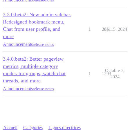
release-notes
3.3.0.beta2: New admin sidebar,
Redesigned bookmark menu,
Chat from user profile, and
1
2051
Mai 15, 2024
more
Announcements
release-notes
3.4.0.beta2: Better pageview
metrics, multiple category
Octobre 7,
moderator groups, watch chat
1
1293
2024
threads, and more
Announcements
release-notes
Accueil
Catégories
Lignes directrices