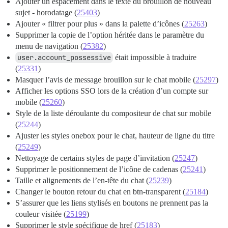
Ajouter un espacement dans le texte du brouillon de nouveau
sujet - horodatage (
25403
)
Ajouter « filtrer pour plus » dans la palette d’icônes (
25263
)
Supprimer la copie de l’option héritée dans le paramètre du
menu de navigation (
25382
)
user.account_possessive
était impossible à traduire
(
25331
)
Masquer l’avis de message brouillon sur le chat mobile (
25297
)
Afficher les options SSO lors de la création d’un compte sur
mobile (
25260
)
Style de la liste déroulante du compositeur de chat sur mobile
(
25244
)
Ajuster les styles onebox pour le chat, hauteur de ligne du titre
(
25249
)
Nettoyage de certains styles de page d’invitation (
25247
)
Supprimer le positionnement de l’icône de cadenas (
25241
)
Taille et alignements de l’en-tête du chat (
25239
)
Changer le bouton retour du chat en btn-transparent (
25184
)
S’assurer que les liens stylisés en boutons ne prennent pas la
couleur visitée (
25199
)
Supprimer le style spécifique de href (
25183
)