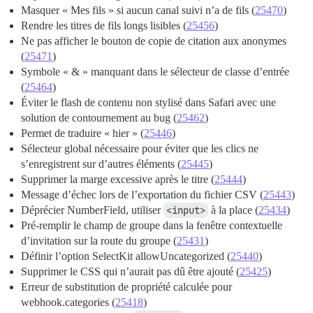
Masquer « Mes fils » si aucun canal suivi n’a de fils (
25470
)
Rendre les titres de fils longs lisibles (
25456
)
Ne pas afficher le bouton de copie de citation aux anonymes
(
25471
)
Symbole « & » manquant dans le sélecteur de classe d’entrée
(
25464
)
Éviter le flash de contenu non stylisé dans Safari avec une
solution de contournement au bug (
25462
)
Permet de traduire « hier » (
25446
)
Sélecteur global nécessaire pour éviter que les clics ne
s’enregistrent sur d’autres éléments (
25445
)
Supprimer la marge excessive après le titre (
25444
)
Message d’échec lors de l’exportation du fichier CSV (
25443
)
Déprécier NumberField, utiliser
<input>
à la place (
25434
)
Pré-remplir le champ de groupe dans la fenêtre contextuelle
d’invitation sur la route du groupe (
25431
)
Définir l’option SelectKit allowUncategorized (
25440
)
Supprimer le CSS qui n’aurait pas dû être ajouté (
25425
)
Erreur de substitution de propriété calculée pour
webhook.categories (
25418
)