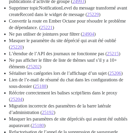
publications d’activité de groupe (
24993
)
Supprimer topicNotificationLevel du message transformé avant
createRecord dans le widget de message (
25229
)
Convertir la route en Ember Octane pour résoudre le problème
de dépendance. (
25221
)
Ne pas utiliser de jointures pour filtrer (
24904
)
Masquer le paramètre du site déprécié qui avait été oublié
(
25220
)
L’étendue de l’API des journaux ne fonctionne pas (
25215
)
Ne pas afficher le filtre de liste de thèmes sauf s’il y a 10+
éléments (
25202
)
Sérialiser les catégories lors de l’affichage d’un sujet (
25206
)
Lien de l’e-mail de résumé du chat dans les configurations de
sous-dossier (
25188
)
Réécrire correctement les balises script/liens dans le proxy
(
25204
)
Migration incorrecte des paramètres de la barre latérale
d’administration (
25192
)
Masquer les paramètres de site dépréciés qui avaient été oubliés
auparavant (
25180
)
Refactorisation de l’appel de la suppression de sauvegarde