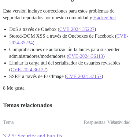
Esta versión incluye correcciones para estos problemas de
seguridad reportados por nuestra comunidad y
HackerOne
.
DoS a través de Onebox (
CVE-2024-35227
)
Stored-DOM XSS a través de Oneboxes de Facebook (
CVE-
2024-35234
)
Comprobaciones de autorización faltantes para suspender
administradores/moderadores (
CVE-2024-36113
)
Limitar la carga útil del serializador de usuarios revisables
(
CVE-2024-36122
)
SSRF a través de FastImage (
CVE-2024-37157
)
8 Me gusta
Temas relacionados
Tema
Respuestas
Vistas
Actividad
3.2.5: Security and bug fix