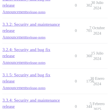
30 Julio
release
0
302
2024
Announcements
release-notes
3.3.2: Security and maintenance
7 Octubre
release
0
701
2024
Announcements
release-notes
3.2.4: Security and bug fix
15 Julio
release
0
360
2024
Announcements
release-notes
3.1.5: Security and bug fix
30 Enero
release
0
1756
2024
Announcements
release-notes
3.3.4: Security and maintenance
5 Febrero
release
0
344
2025