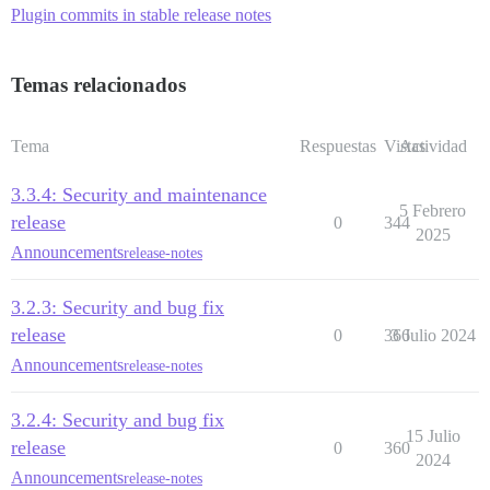
Plugin commits in stable release notes
Temas relacionados
Tema
Respuestas
Vistas
Actividad
3.3.4: Security and maintenance
5 Febrero
release
0
344
2025
Announcements
release-notes
3.2.3: Security and bug fix
release
0
366
3 Julio 2024
Announcements
release-notes
3.2.4: Security and bug fix
15 Julio
release
0
360
2024
Announcements
release-notes