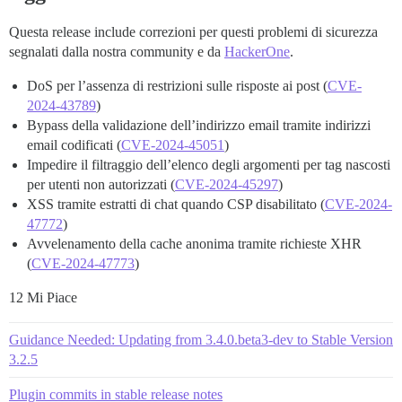
Questa release include correzioni per questi problemi di sicurezza
segnalati dalla nostra community e da
HackerOne
.
DoS per l’assenza di restrizioni sulle risposte ai post (
CVE-
2024-43789
)
Bypass della validazione dell’indirizzo email tramite indirizzi
email codificati (
CVE-2024-45051
)
Impedire il filtraggio dell’elenco degli argomenti per tag nascosti
per utenti non autorizzati (
CVE-2024-45297
)
XSS tramite estratti di chat quando CSP disabilitato (
CVE-2024-
47772
)
Avvelenamento della cache anonima tramite richieste XHR
(
CVE-2024-47773
)
12 Mi Piace
Guidance Needed: Updating from 3.4.0.beta3-dev to Stable Version
3.2.5
Plugin commits in stable release notes