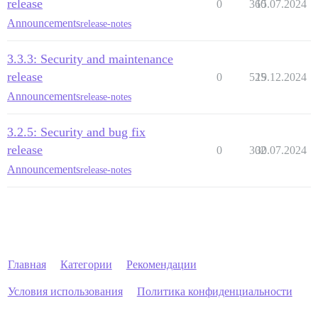
release
0
360
15.07.2024
Announcements
release-notes
3.3.3: Security and maintenance
release
0
525
19.12.2024
Announcements
release-notes
3.2.5: Security and bug fix
release
0
302
30.07.2024
Announcements
release-notes
Главная
Категории
Рекомендации
Условия использования
Политика конфиденциальности