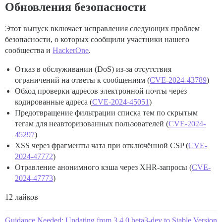
Обновления безопасности
Этот выпуск включает исправления следующих проблем
безопасности, о которых сообщили участники нашего
сообщества и
HackerOne
.
Отказ в обслуживании (DoS) из-за отсутствия
ограничений на ответы к сообщениям (
CVE-2024-43789
)
Обход проверки адресов электронной почты через
кодированные адреса (
CVE-2024-45051
)
Предотвращение фильтрации списка тем по скрытым
тегам для неавторизованных пользователей (
CVE-2024-
45297
)
XSS через фрагменты чата при отключённой CSP (
CVE-
2024-47772
)
Отравление анонимного кэша через XHR-запросы (
CVE-
2024-47773
)
12 лайков
Guidance Needed: Updating from 3.4.0.beta3-dev to Stable Version