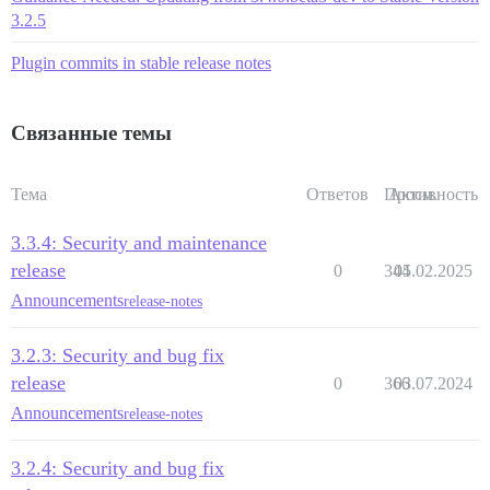
3.2.5
Plugin commits in stable release notes
Связанные темы
Тема
Ответов
Просм.
Активность
3.3.4: Security and maintenance
release
0
344
05.02.2025
Announcements
release-notes
3.2.3: Security and bug fix
release
0
366
03.07.2024
Announcements
release-notes
3.2.4: Security and bug fix