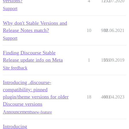
versions?
4
1252
17.07.2020
Support
Why don't Stable Versions and
Release Notes match?
10
932
08.06.2021
Support
Finding Discourse Stable
Release update info on Meta
1
1559
01.09.2019
Site feedback
Introducing .discourse-
compatibility: pinned
plugin/theme versions for older
18
4601
01.04.2023
Discourse versions
Announcements
new-feature
Introducing