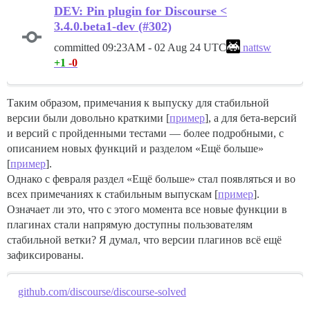
DEV: Pin plugin for Discourse <
3.4.0.beta1-dev (#302)
committed
09:23AM - 02 Aug 24 UTC
nattsw
+1
-0
Таким образом, примечания к выпуску для стабильной
версии были довольно краткими [
пример
], а для бета-версий
и версий с пройденными тестами — более подробными, с
описанием новых функций и разделом «Ещё больше»
[
пример
].
Однако с февраля раздел «Ещё больше» стал появляться и во
всех примечаниях к стабильным выпускам [
пример
].
Означает ли это, что с этого момента все новые функции в
плагинах стали напрямую доступны пользователям
стабильной ветки? Я думал, что версии плагинов всё ещё
зафиксированы.
github.com/discourse/discourse-solved