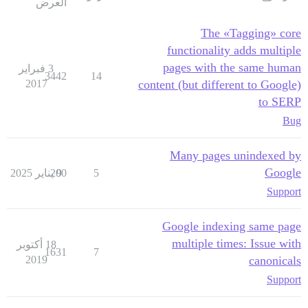
العرض
The «Tagging» core
functionality adds multiple
pages with the same human
3 فبراير
3442
14
2017
content (but different to Google)
to SERP
Bug
Many pages unindexed by
Google
5
9 يناير 2025
200
Support
Google indexing same page
multiple times: Issue with
18 أكتوبر
1631
7
2019
canonicals
Support