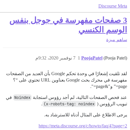
Discourse Meta
3 صفحات مفهرسة في جوجل بنفس
الوسم الكنسي
ساهم
ميزة
(Pooja Patel)
PoojaPatel
1
7 نوفمبر 2020، 9:32م
لقد تلقيت إشعارًا في وحدة تحكم Google بأن العديد من الصفحات
مفهرسة في محرك بحث Google بعناوين URL تحتوي على “؟
page=” و"&page=".
عند فحص الصفحات التالية، لم أجد رؤوس استجابة
Noindex
في
تبويب الرؤوس (
x-robots-tag: noindex)
.
يرجى الاطلاع على المثال أدناه للاسترشاد به.
https://meta.discourse.org/c/howto/faq/4?page=2