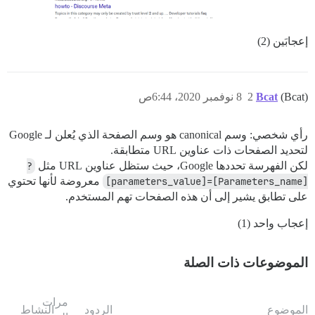
إعجابَين (2)
(Bcat)
Bcat
2
8 نوفمبر 2020، 6:44ص
رأي شخصي: وسم canonical هو وسم الصفحة الذي يُعلن لـ Google
لتحديد الصفحات ذات عناوين URL متطابقة.
لكن الفهرسة تحددها Google، حيث ستظل عناوين URL مثل
?
[Parameters_name]=[parameters_value]
معروضة لأنها تحتوي
على تطابق يشير إلى أن هذه الصفحات تهم المستخدم.
إعجاب واحد (1)
الموضوعات ذات الصلة
مرات
الموضوع
الردود
النشاط