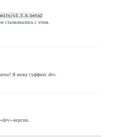
mmits/v3.3.0.beta2
е сталкивались с этим.
кшена? Я вижу суффикс dev.
«dev»-версии.