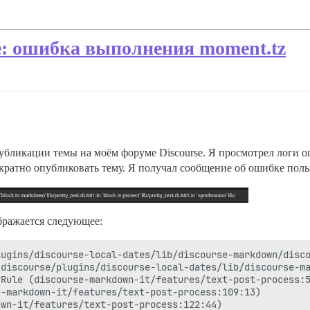
: ошибка выполнения moment.tz
убликации темы на моём форуме Discourse. Я просмотрел логи ош
кратно опубликовать тему. Я получал сообщение об ошибке польз
бражается следующее:
ugins/discourse-local-dates/lib/discourse-markdown/disco
discourse/plugins/discourse-local-dates/lib/discourse-ma
Rule (discourse-markdown-it/features/text-post-process:5
-markdown-it/features/text-post-process:109:13)

wn-it/features/text-post-process:122:44)
