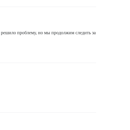
о решило проблему, но мы продолжим следить за
on'

d' 
