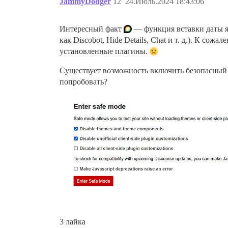
JammyDodger
12
24.Июль.2024 18:43:06
Интересный факт
— функция вставки даты яв
как Discobot, Hide Details, Chat и т. д.). К со
установленные плагины.
Существует возможность включить безопасный 
попробовать?
3 лайка