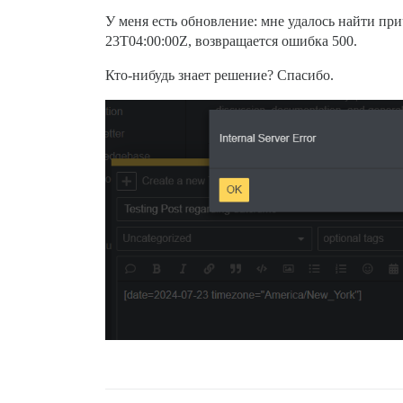
```\n

Подскажите, пожалуйста, что это означае
У меня есть обновление: мне удалось найти при
23T04:00:00Z
, возвращается ошибка 500.
Кто-нибудь знает решение? Спасибо.