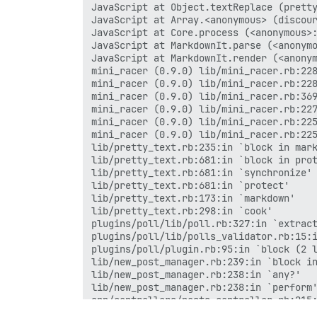
JavaScript at Object.textReplace (pretty
JavaScript at Array.<anonymous> (discour
JavaScript at Core.process (<anonymous>:
JavaScript at MarkdownIt.parse (<anonymo
JavaScript at MarkdownIt.render (<anonym
mini_racer (0.9.0) lib/mini_racer.rb:228
mini_racer (0.9.0) lib/mini_racer.rb:228
mini_racer (0.9.0) lib/mini_racer.rb:369
mini_racer (0.9.0) lib/mini_racer.rb:227
mini_racer (0.9.0) lib/mini_racer.rb:225
mini_racer (0.9.0) lib/mini_racer.rb:225
lib/pretty_text.rb:235:in `block in mark
lib/pretty_text.rb:681:in `block in prot
lib/pretty_text.rb:681:in `synchronize'

lib/pretty_text.rb:681:in `protect'

lib/pretty_text.rb:173:in `markdown'

lib/pretty_text.rb:298:in `cook'

plugins/poll/lib/poll.rb:327:in `extract
plugins/poll/lib/polls_validator.rb:15:i
plugins/poll/plugin.rb:95:in `block (2 l
lib/new_post_manager.rb:239:in `block in
lib/new_post_manager.rb:238:in `any?'

lib/new_post_manager.rb:238:in `perform'
app/controllers/posts_controller.rb:215:
actionpack (7.0.8.4) lib/action_controll