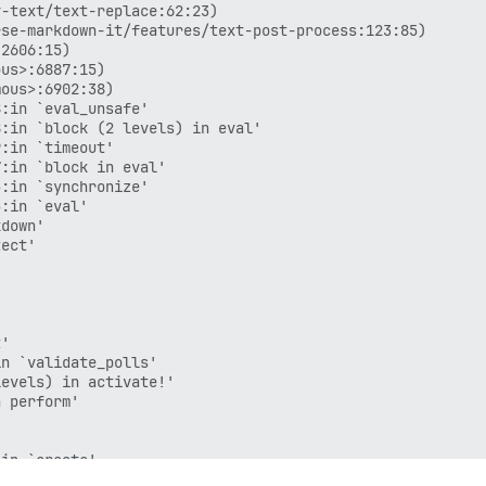
-text/text-replace:62:23)

se-markdown-it/features/text-post-process:123:85)

2606:15)

us>:6887:15)

ous>:6902:38)

:in `eval_unsafe'

:in `block (2 levels) in eval'

:in `timeout'

:in `block in eval'

:in `synchronize'

:in `eval'

down'

ect'

'

n `validate_polls'

evels) in activate!'

 perform'



in `create'

er/metal/basic_implicit_render.rb:6:in `send_action'
