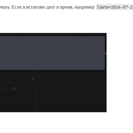
т и как это исправить? Спасибо.
чину. Если я вставляю дату и время, например
[date=2024-07-2