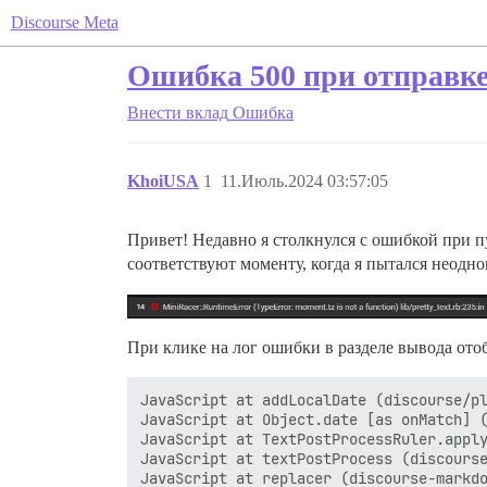
Discourse Meta
Ошибка 500 при отправке
Внести вклад
Ошибка
KhoiUSA
1
11.Июль.2024 03:57:05
Привет! Недавно я столкнулся с ошибкой при п
соответствуют моменту, когда я пытался неодно
При клике на лог ошибки в разделе вывода ото
JavaScript at addLocalDate (discourse/pl
JavaScript at Object.date [as onMatch] (
JavaScript at TextPostProcessRuler.apply
JavaScript at textPostProcess (discourse
JavaScript at replacer (discourse-markdo