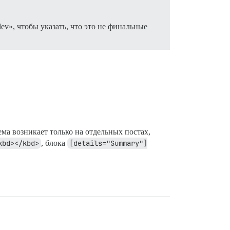
-dev», чтобы указать, что это не финальные
ема возникает только на отдельных постах,
kbd></kbd>
, блока
[details="Summary"]