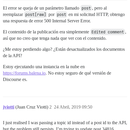
El error se queja de un parámetro llamado
post
, pero al
reemplazar
post[raw]
por
post
en mi solicitud HTTP, obtengo
una respuesta de error 500 Internal Server Error.
El contenido de la publicación era simplemente
Edited comment
,
así que no creo que tenga nada que ver con el contenido.
¿Me estoy perdiendo algo? ¿Están desactualizados los documentos
de la API?
Estoy ejecutando una instancia en la nube en
https://forums.balena.io
. No estoy seguro de qué versión de
Discourse es.
jviotti
(Juan Cruz Viotti)
2
24 Abril, 2019 09:50
I just realised I was passing a topic id instead of a post id to the API,
but the problem still persists. I’m trying to update post 34816,